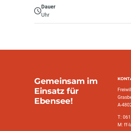
Dauer
Uhr
Gemeinsam im
KONT
Einsatz für
Freiwi
Grasb
Ebensee!
A-480
T: 061
M: ff-