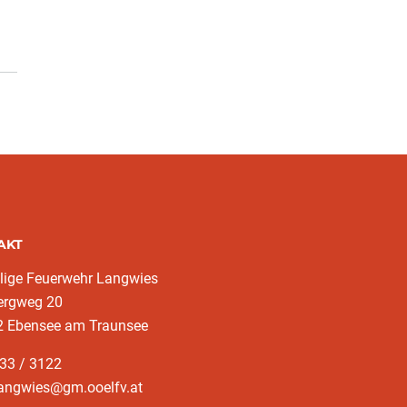
AKT
llige Feuerwehr Langwies
ergweg 20
2 Ebensee am Traunsee
33 / 3122
langwies@gm.ooelfv.at